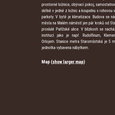
prostorné ložnice, obývací pokoj, samostatno
skříně v jedné z ložnic a koupelnu s rohovou
parkety. V bytě je klimatizace. Budova se n
města na Malém náměstí jen pár kroků od St
proslulé Pařížské ulice. V blízkosti se nac
institucí jako je např. Rudolfinum, Klem
Orlojem. Stanice metra Staromšstská je 5 
jednotka vybavena nábytkem.
Map (
show larger map
)