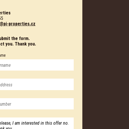
rties
55
@pi-properties.cz
submit the form.
act you. Thank you.
ame