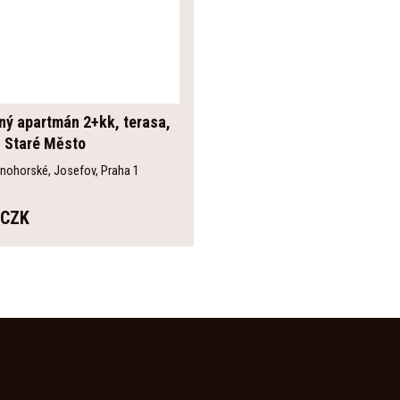
ný apartmán 2+kk, terasa,
, Staré Město
snohorské, Josefov, Praha 1
 CZK