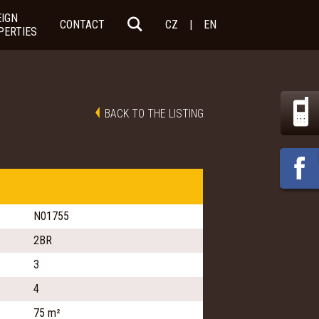
EIGN
CONTACT
CZ
|
EN
PERTIES
BACK TO THE LISTING
N01755
2BR
3
4
75 m²