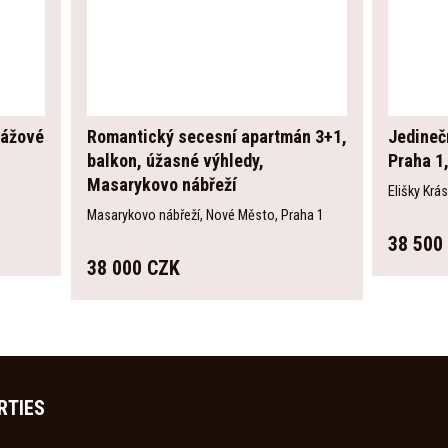
rážové
Romantický secesní apartmán 3+1,
Jedineč
balkon, úžasné výhledy,
Praha 1
Masarykovo nábřeží
Elišky Krá
Masarykovo nábřeží, Nové Město, Praha 1
38 500
38 000 CZK
RTIES