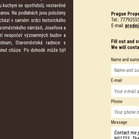
u kuchyni se spotřebiči, vestavěné
 vanou. Na podlahách jsou položeny
Prague Prope
Tel.: 7779255
áchází v samém srdci historického
E-mail:
prodej
aroměstského námšstí, Josefova a
hází nespočet významných budov a
Fill out and 
entinum, Staroměstská radnice s
We will cont
minut chůze. Po dohodě může být
Name and surn
E-mail
Phone
Message