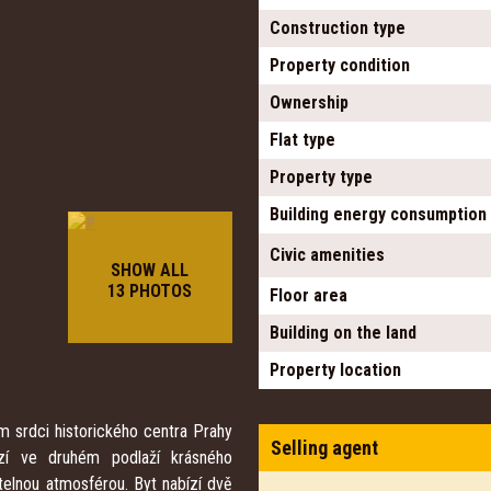
Construction type
Property condition
Ownership
Flat type
Property type
Building energy consumption
Civic amenities
SHOW ALL
13 PHOTOS
Floor area
Building on the land
Property location
 srdci historického centra Prahy
Selling agent
zí ve druhém podlaží krásného
elnou atmosférou. Byt nabízí dvě